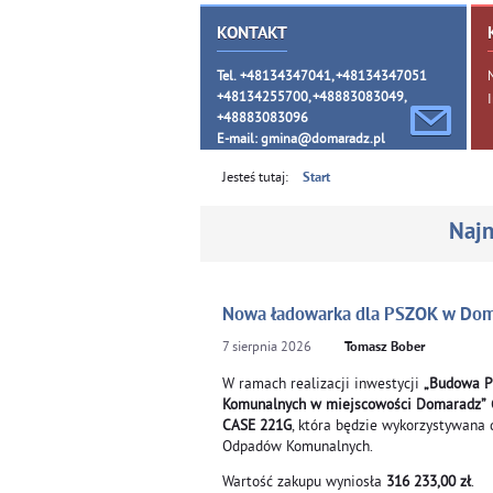
KONTAKT
Tel. +48134347041, +48134347051
+48134255700, +48883083049,
+48883083096
E-mail:
gmina@domaradz.pl
Jesteś tutaj:
Start
Najn
Nowa ładowarka dla PSZOK w Do
7
sierpnia
2026
Tomasz Bober
W ramach realizacji inwestycji
„Budowa P
Komunalnych w miejscowości Domaradz”
CASE 221G
, która będzie wykorzystywana 
Odpadów Komunalnych.
Wartość zakupu wyniosła
316 233,00 zł
.