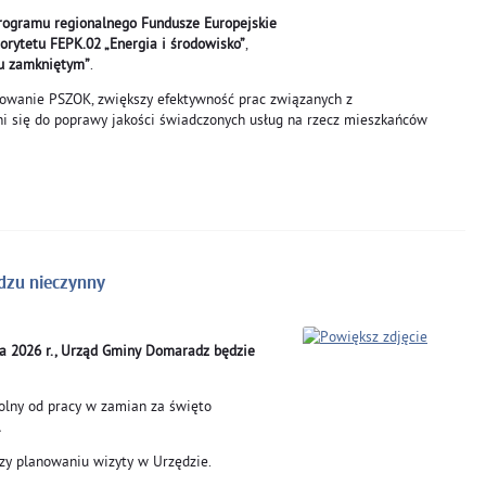
rogramu regionalnego Fundusze Europejskie
iorytetu FEPK.02 „Energia i środowisko”
,
gu zamkniętym”
.
owanie PSZOK, zwiększy efektywność prac związanych z
 się do poprawy jakości świadczonych usług na rzecz mieszkańców
dzu nieczynny
ia 2026 r., Urząd Gminy Domaradz będzie
olny od pracy w zamian za święto
.
rzy planowaniu wizyty w Urzędzie.