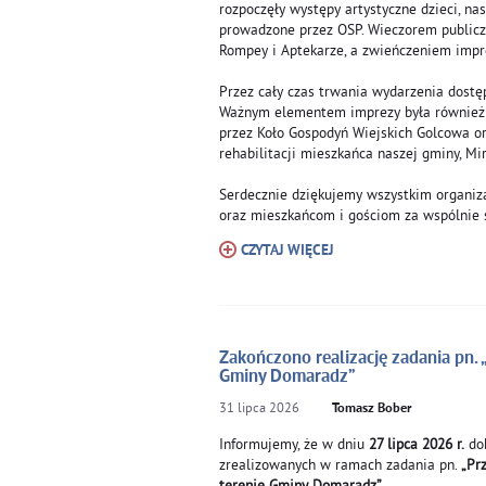
rozpoczęły występy artystyczne dzieci, nas
prowadzone przez OSP. Wieczorem publicz
Rompey i Aptekarze, a zwieńczeniem impr
Przez cały czas trwania wydarzenia dostęp
Ważnym elementem imprezy była również 
przez Koło Gospodyń Wiejskich Golcowa or
rehabilitacji mieszkańca naszej gminy, Mi
Serdecznie dziękujemy wszystkim organiz
oraz mieszkańcom i gościom za wspólnie 
CZYTAJ WIĘCEJ
Zakończono realizację zadania pn. 
Gminy Domaradz”
31
lipca
2026
Tomasz Bober
Informujemy, że w dniu
27 lipca 2026 r.
dok
zrealizowanych w ramach zadania pn.
„Pr
terenie Gminy Domaradz”
.