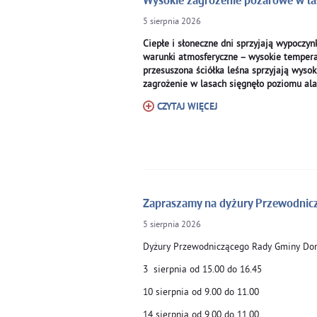
Wysokie zagrożenie pożarowe w la
5
sierpnia
2026
Ciepłe i słoneczne dni sprzyjają wypoczyn
warunki atmosferyczne – wysokie tempera
przesuszona ściółka leśna sprzyjają wys
zagrożenie w lasach sięgnęło poziomu a
CZYTAJ WIĘCEJ
Zapraszamy na dyżury Przewodnic
5
sierpnia
2026
Dyżury Przewodniczącego Rady Gminy Do
3 sierpnia od 15.00 do 16.45
10 sierpnia od 9.00 do 11.00
14 sierpnia od 9.00 do 11.00