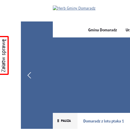
Gmina Domaradz
Ur
Załatw sprawę
GMINA DOMARADZ
Domaradz z lotu ptaka 1