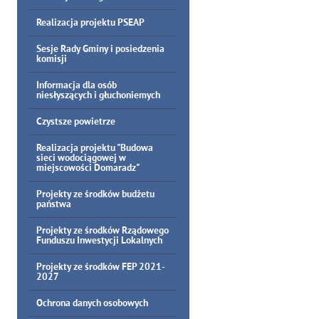
Realizacja projektu PSEAP
Sesje Rady Gminy i posiedzenia
komisji
Informacja dla osób
niesłyszących i głuchoniemych
Czystsze powietrze
Realizacja projektu "Budowa
sieci wodociągowej w
miejscowości Domaradz"
Projekty ze środków budżetu
państwa
Projekty ze środków Rządowego
Funduszu Inwestycji Lokalnych
Projekty ze środków FEP 2021-
2027
Ochrona danych osobowych