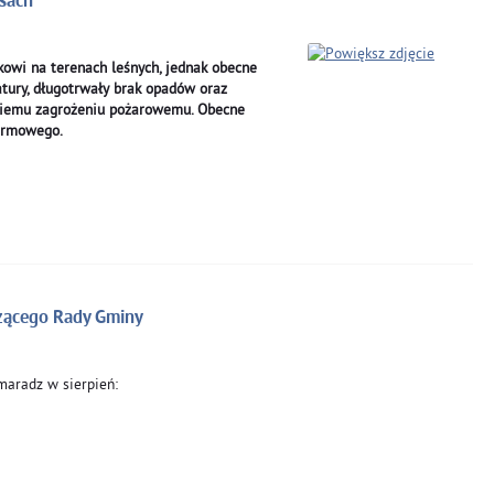
sach
kowi na terenach leśnych, jednak obecne
tury, długotrwały brak opadów oraz
okiemu zagrożeniu pożarowemu. Obecne
larmowego.
zącego Rady Gminy
maradz w sierpień: