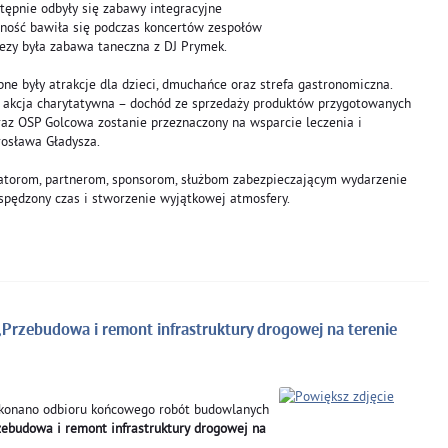
tępnie odbyły się zabawy integracyjne 
ność bawiła się podczas koncertów zespołów 
ezy była zabawa taneczna z DJ Prymek.
ne były atrakcje dla dzieci, dmuchańce oraz strefa gastronomiczna. 
akcja charytatywna – dochód ze sprzedaży produktów przygotowanych 
az OSP Golcowa zostanie przeznaczony na wsparcie leczenia i 
rosława Gładysza.
atorom, partnerom, sponsorom, służbom zabezpieczającym wydarzenie 
spędzony czas i stworzenie wyjątkowej atmosfery.
„Przebudowa i remont infrastruktury drogowej na terenie
onano odbioru końcowego robót budowlanych
zebudowa i remont infrastruktury drogowej na