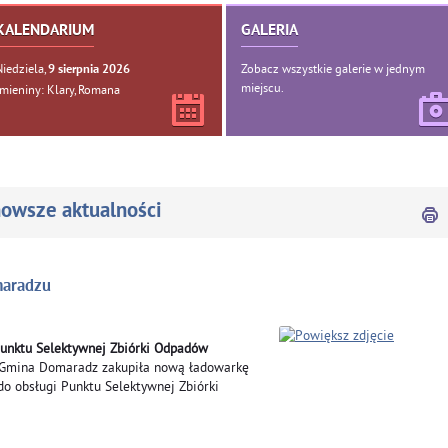
KALENDARIUM
GALERIA
Niedziela,
Zobacz wszystkie galerie w jednym
9
sierpnia
2026
miejscu.
Imieniny: Klary, Romana
owsze aktualności
maradzu
unktu Selektywnej Zbiórki Odpadów
Gmina Domaradz zakupiła nową ładowarkę
do obsługi Punktu Selektywnej Zbiórki