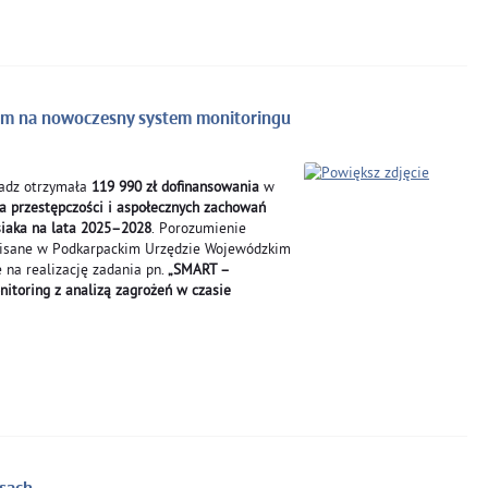
m na nowoczesny system monitoringu
adz otrzymała
119 990 zł dofinansowania
w
 przestępczości i aspołecznych zachowań
siaka na lata 2025–2028
. Porozumienie
odpisane w Podkarpackim Urzędzie Wojewódzkim
 na realizację zadania pn.
„SMART –
toring z analizą zagrożeń w czasie