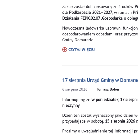
Zakup został dofinansowany ze środków
P
dla Podkarpacia 2021–2027
, w ramach
Pr
Działania FEPK.02.07 „Gospodarka o obie
Nowoczesna ładowarka usprawni funkcjon
gospodarowaniem odpadami oraz przyczyni
Gminy Domaradz.
CZYTAJ WIĘCEJ
17 sierpnia Urząd Gminy w Domara
6
sierpnia
2026
Tomasz Bober
Informujemy, że
w poniedziałek, 17 sierpn
nieczynny
.
Dzień ten został wyznaczony jako dzień w
przypadające w sobotę,
15 sierpnia 2026 r
Prosimy o uwzględnienie tej informacji p