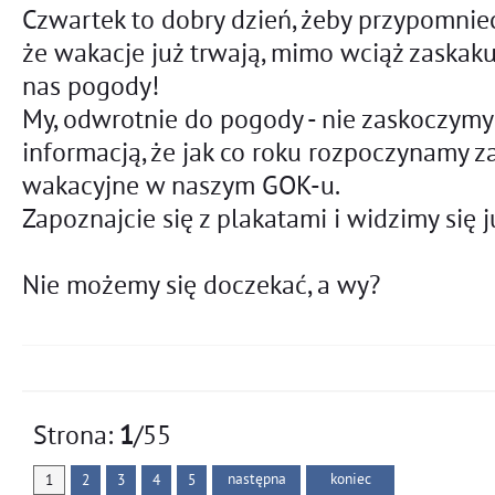
Czwartek to dobry dzień, żeby przypomnie
że wakacje już trwają, mimo wciąż zaskaku
nas pogody!
My, odwrotnie do pogody - nie zaskoczym
informacją, że jak co roku rozpoczynamy z
wakacyjne w naszym GOK-u.
Zapoznajcie się z plakatami i widzimy się 
Nie możemy się doczekać, a wy?
Strona:
1
/55
następna
koniec
1
2
3
4
5