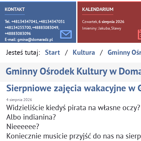
KONTAKT
KALENDARIUM
Tel. +48134347041, +48134347051
Czwartek,
6
sierpnia
2026
+48134255700, +48883083049,
Imieniny: Jakuba, Sławy
+48883083096
E-mail:
gmina@domaradz.pl
Jesteś tutaj:
/
/
Start
Kultura
Gminny Oś
Gminny Ośrodek Kultury w Dom
Sierpniowe zajęcia wakacyjne w
4
sierpnia
2026
Widzieliście kiedyś pirata na własne oczy
Albo indianina?
Nieeeeee?
Koniecznie musicie przyjść do nas na sier