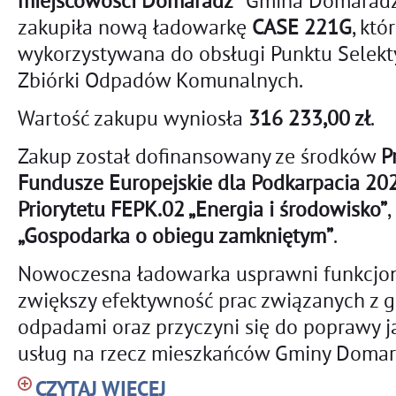
miejscowości Domaradz”
Gmina Domarad
zakupiła nową ładowarkę
CASE 221G
, któ
wykorzystywana do obsługi Punktu Selek
Zbiórki Odpadów Komunalnych.
Wartość zakupu wyniosła
316 233,00 zł
.
Zakup został dofinansowany ze środków
P
Fundusze Europejskie dla Podkarpacia 2
Priorytetu FEPK.02 „Energia i środowisko”
,
„Gospodarka o obiegu zamkniętym”
.
Nowoczesna ładowarka usprawni funkcjo
zwiększy efektywność prac związanych z
odpadami oraz przyczyni się do poprawy 
usług na rzecz mieszkańców Gminy Domar
CZYTAJ WIĘCEJ