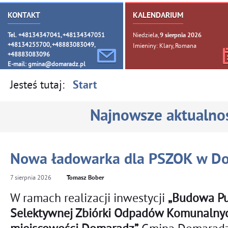
KONTAKT
KALENDARIUM
Tel. +48134347041, +48134347051
Niedziela,
9
sierpnia
2026
+48134255700, +48883083049,
Imieniny: Klary, Romana
+48883083096
E-mail:
gmina@domaradz.pl
Jesteś tutaj:
Start
Najnowsze aktualnoś
Nowa ładowarka dla PSZOK w D
7
sierpnia
2026
Tomasz Bober
W ramach realizacji inwestycji
„Budowa P
Selektywnej Zbiórki Odpadów Komunalny