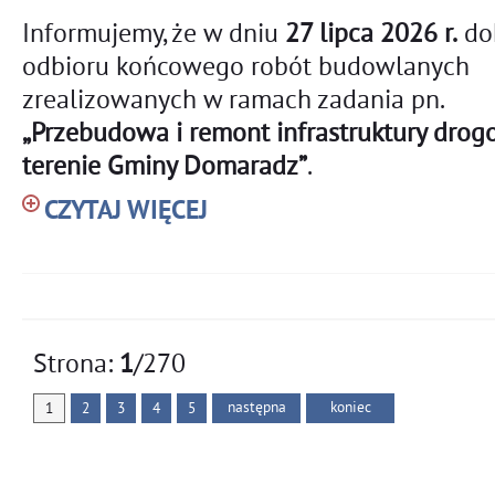
Informujemy, że w dniu
27 lipca 2026 r.
do
odbioru końcowego robót budowlanych
zrealizowanych w ramach zadania pn.
„Przebudowa i remont infrastruktury drog
terenie Gminy Domaradz”
.
CZYTAJ WIĘCEJ
Strona:
1
/270
następna
koniec
1
2
3
4
5