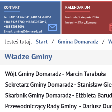
KONTAKT
KALENDARIUM
Tel. +48134347041, +48134347051
Niedziela,
9
sierpnia
2026
+48134255700, +48883083049,
Imieniny: Klary, Romana
+48883083096
E-mail:
gmina@domaradz.pl
Jesteś tutaj:
/
/
Start
Gmina Domaradz
W
Władze Gminy
Wójt Gminy Domaradz - Marcin Tarabuła
Sekretarz Gminy Domaradz - Stanisław Gie
Skarbnik Gminy Domaradz - Elżbieta Baru
Przewodniczący Rady Gminy - Dariusz Du