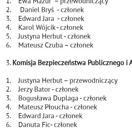
1. Ewa Mazur – przewodniczący
2. Daniel Bryś - członek
3. Edward Jara - członek
4. Karol Wójcik - członek
5. Justyna Herbut - członek
6. Mateusz Czuba – członek
3.
Komisja Bezpieczeństwa Publicznego i A
1. Justyna Herbut – przewodnicząc
2. Jerzy Bator - członek
3. Bogusława Duplaga - członek
4. Mateusz Płoucha - członek
5. Edward Jara - członek
6. Danuta Fic- członek