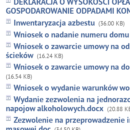
DEKLARACJA O WYSOKOŚCI OPŁA
GOSPODAROWANIE ODPADAMI KO
Inwentaryzacja azbestu
(36.00 KB)
Wniosek o nadanie numeru domu
Wniosek o zawarcie umowy na o
ścieków
(16.24 KB)
Wniosek o zawarcie umowy na do
(16.54 KB)
Wniosek o wydanie warunków wo
Wydanie zezwolenia na jednoraz
napojow alkoholowych.docx
(20.88 K
Zezwolenie na przeprowadzenie 
masowej.doc
(34.50 KB)