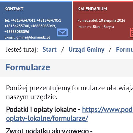
KONTAKT
KALENDARIUM
Tel. +48134347041, +48134347051
Poniedziałek,
10
sierpnia
2026
+48134255700, +48883083049,
Imieniny: Bianki, Borysa
+48883083096
E-mail:
gmina@domaradz.pl
Jesteś tutaj:
/
/
Start
Urząd Gminy
Formu
Formularze
Poniżej prezentujemy formularze ułatwiaj
naszym urzędzie.
Podatki i opłaty lokalne -
https://www.poda
oplaty-lokalne/formularze/
Zwrot podatku akcyzowego -