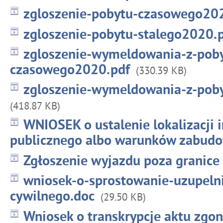
zgloszenie-pobytu-czasowego20
zgloszenie-pobytu-stalego2020.
zgloszenie-wymeldowania-z-pob
czasowego2020.pdf
(330.39 KB)
zgloszenie-wymeldowania-z-poby
(418.87 KB)
WNIOSEK o ustalenie lokalizacji i
publicznego albo warunków zabud
Zgłoszenie wyjazdu poza granice
wniosek-o-sprostowanie-uzupelni
cywilnego.doc
(29.50 KB)
Wniosek o transkrypcje aktu zgo