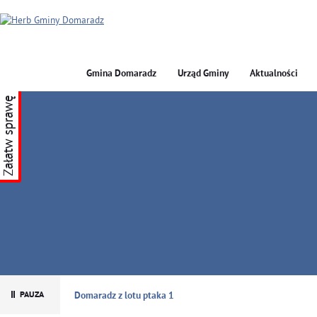
Gmina Domaradz
Urząd Gminy
Aktualności
Załatw sprawę
GMINA DOMARADZ
Domaradz z lotu ptaka 1