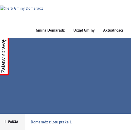
Gmina Domaradz
Urząd Gminy
Aktualności
Załatw sprawę
GMINA DOMARADZ
Domaradz z lotu ptaka 1