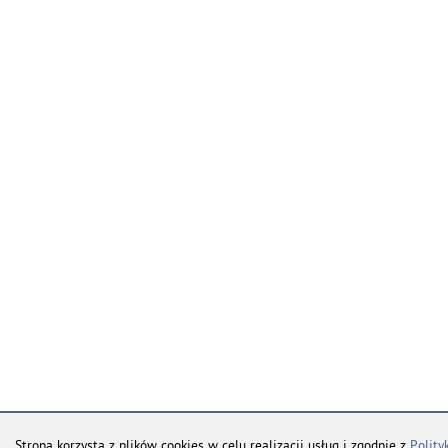
Strona korzysta z plików cookies w celu realizacji usług i zgodnie z
Polity