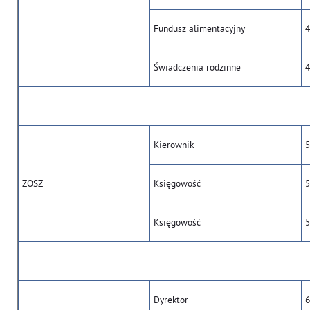
Fundusz alimentacyjny
4
Świadczenia rodzinne
4
Kierownik
5
ZOSZ
Księgowość
5
Księgowość
5
Dyrektor
6