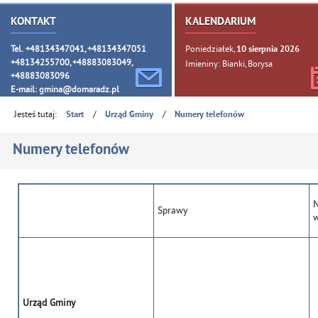
KONTAKT
KALENDARIUM
Tel. +48134347041, +48134347051
Poniedziałek,
10
sierpnia
2026
+48134255700, +48883083049,
Imieniny: Bianki, Borysa
+48883083096
E-mail:
gmina@domaradz.pl
Jesteś tutaj:
/
/
Start
Urząd Gminy
Numery telefonów
Numery telefonów
N
Sprawy
w
Urząd Gminy