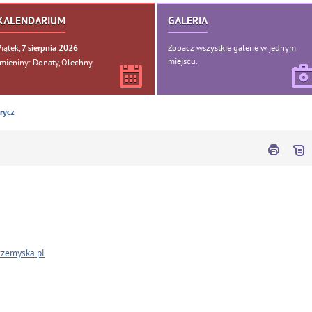
KALENDARIUM
GALERIA
Piątek,
Zobacz wszystkie galerie w jednym
7
sierpnia
2026
miejscu.
Imieniny: Donaty, Olechny
arycz
rzemyska.pl