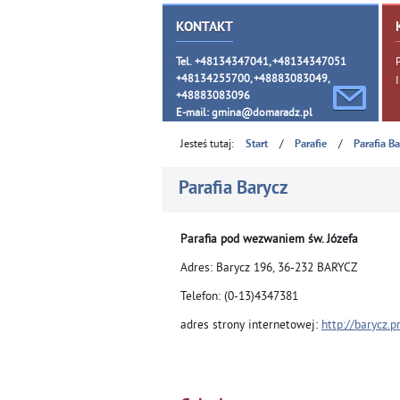
KONTAKT
Tel. +48134347041, +48134347051
+48134255700, +48883083049,
+48883083096
E-mail:
gmina@domaradz.pl
Jesteś tutaj:
/
/
Start
Parafie
Parafia B
Parafia Barycz
Parafia pod wezwaniem św. Józefa
Adres: Barycz 196, 36-232 BARYCZ
Telefon: (0-13)4347381
adres strony internetowej:
http://barycz.p