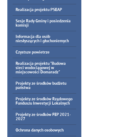
Realizacja projektu PSEAP
Sesje Rady Gminy i posiedzenia
komisji
Informacja dla osób
niesłyszących i głuchoniemych
Czystsze powietrze
Realizacja projektu "Budowa
sieci wodociągowej w
miejscowości Domaradz"
Projekty ze środków budżetu
państwa
Projekty ze środków Rządowego
Funduszu Inwestycji Lokalnych
Projekty ze środków FEP 2021-
2027
Ochrona danych osobowych