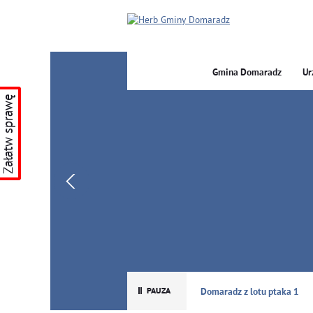
Gmina Domaradz
Ur
Załatw sprawę
GMINA DOMARADZ
Domaradz z lotu ptaka 1