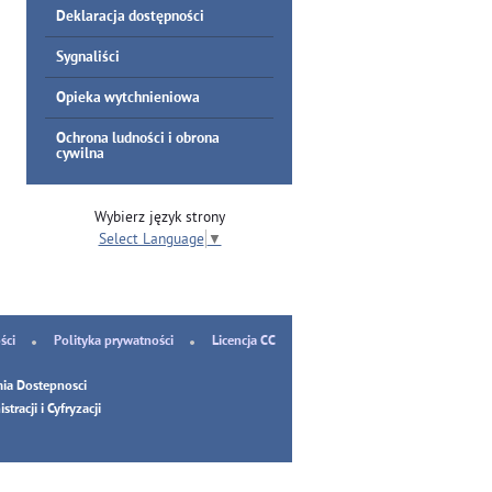
Deklaracja dostępności
Sygnaliści
Opieka wytchnieniowa
Ochrona ludności i obrona
cywilna
Wybierz język strony
Select Language
▼
ści
Polityka prywatności
Licencja CC
ia Dostepnosci
tracji i Cyfryzacji