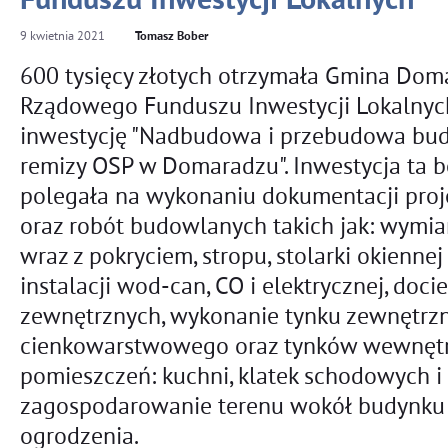
Funduszu Inwestycji Lokalnych
9
kwietnia
2021
Tomasz Bober
600 tysięcy złotych otrzymała Gmina Dom
Rządowego Funduszu Inwestycji Lokalnyc
inwestycję "
Nadbudowa i przebudowa bu
remizy OSP w Domaradzu". Inwestycja ta b
polegała na wykonaniu dokumentacji pro
oraz robót budowlanych takich jak:
wymia
wraz z pokryciem, stropu, stolarki okiennej
instalacji wod-can, CO i elektrycznej, doci
zewnętrznych,
wykonanie tynku zewnętrz
cienkowarstwowego oraz tynków wewnęt
pomieszczeń: kuchni, klatek schodowych i 
zagospodarowanie
terenu wokół budynku
ogrodzenia.