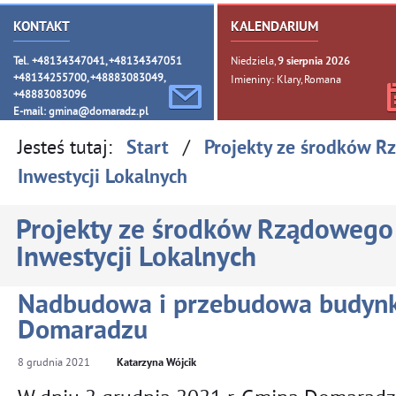
KONTAKT
KALENDARIUM
Tel. +48134347041, +48134347051
Niedziela,
9
sierpnia
2026
+48134255700, +48883083049,
Imieniny: Klary, Romana
+48883083096
E-mail:
gmina@domaradz.pl
Jesteś tutaj:
/
Start
Projekty ze środków 
Inwestycji Lokalnych
Projekty ze środków Rządowego
Inwestycji Lokalnych
Nadbudowa i przebudowa budyn
Domaradzu
8
grudnia
2021
Katarzyna Wójcik