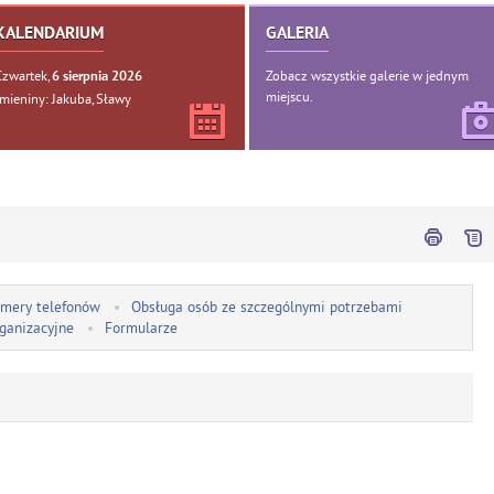
KALENDARIUM
GALERIA
Czwartek,
Zobacz wszystkie galerie w jednym
6
sierpnia
2026
miejscu.
Imieniny: Jakuba, Sławy
mery telefonów
Obsługa osób ze szczególnymi potrzebami
rganizacyjne
Formularze