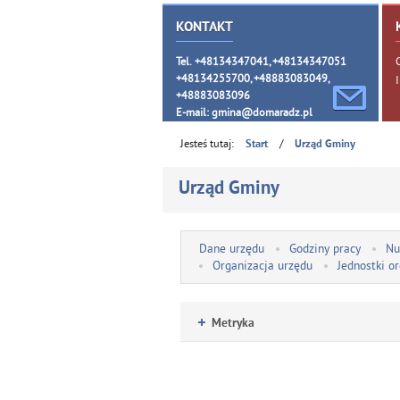
KONTAKT
Tel. +48134347041, +48134347051
+48134255700, +48883083049,
+48883083096
E-mail:
gmina@domaradz.pl
Jesteś tutaj:
/
Start
Urząd Gminy
Urząd Gminy
Dane urzędu
Godziny pracy
Nu
Organizacja urzędu
Jednostki o
Metryka