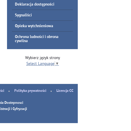
Deklaracja dostępności
Sygnaliści
Opieka wytchnieniowa
Ochrona ludności i obrona
cywilna
Wybierz język strony
Select Language
▼
ści
Polityka prywatności
Licencja CC
ia Dostepnosci
tracji i Cyfryzacji