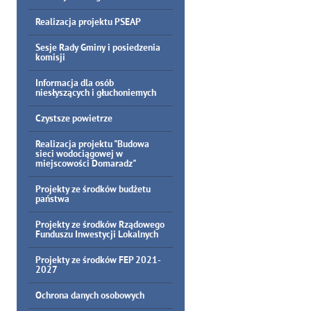
Realizacja projektu PSEAP
Sesje Rady Gminy i posiedzenia
komisji
Informacja dla osób
niesłyszących i głuchoniemych
Czystsze powietrze
Realizacja projektu "Budowa
sieci wodociągowej w
miejscowości Domaradz"
Projekty ze środków budżetu
państwa
Projekty ze środków Rządowego
Funduszu Inwestycji Lokalnych
Projekty ze środków FEP 2021-
2027
Ochrona danych osobowych