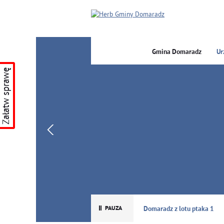
Gmina Domaradz
Ur
Załatw sprawę
GMINA DOMARADZ
Domaradz z lotu ptaka 1