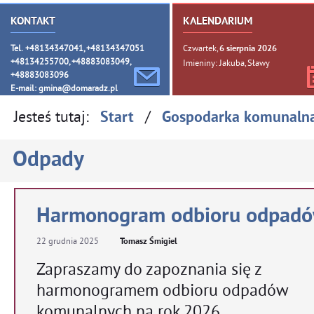
KONTAKT
KALENDARIUM
Tel. +48134347041, +48134347051
Czwartek,
6
sierpnia
2026
+48134255700, +48883083049,
Imieniny: Jakuba, Sławy
+48883083096
E-mail:
gmina@domaradz.pl
Jesteś tutaj:
/
Start
Gospodarka komunaln
Odpady
Harmonogram odbioru odpad
22
grudnia
2025
Tomasz Śmigiel
Zapraszamy do zapoznania się z
harmonogramem odbioru odpadów
komunalnych na rok 2026