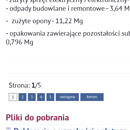
- odpady budowlane i remontowe - 3,64 
- zużyte opony - 11,22 Mg
- opakowania zawierające pozostałości sub
0,796 Mg
Strona:
1
/5
następna
koniec
1
2
3
4
5
Pliki do pobrania