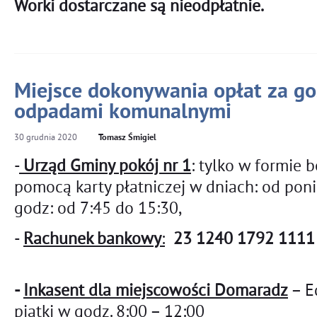
Worki dostarczane są nieodpłatnie.
Miejsce dokonywania opłat za g
odpadami komunalnymi
30
grudnia
2020
Tomasz Śmigiel
-
Urząd Gminy pokój nr 1
: tylko w formie 
pomocą karty płatniczej w dniach: od poni
godz: od 7:45 do 15:30,
-
Rachunek bankowy
:
23 1240 1792 1111
-
Inkasent dla miejscowości Domaradz
– E
piątki w godz. 8:00 – 12:00