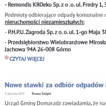
- Remondis KROeko Sp. z o .o. ul. Fredry 1
Podmioty odbierające odpady komunalne o
nieruchomości niezamieszkałych:
-
P.H.P.U. Zagroda Sp. z o. o. ul. 1-go Maja
-
Przedsiębiorstwo Wielobranżowe Mirosł
Jachowa 94A 26-008 Górno
CZYTAJ WIĘCEJ
Nowe stawki za odbiór odpadów
3
stycznia
2023
Tomasz Śmigiel
Urząd Gminy Domaradz zawiadamia, że na