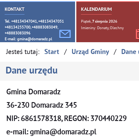
KONTAKT
KALENDARIUM
Tel. +48134347041, +48134347051
Piątek,
7
sierpnia
2026
+48134255700, +48883083049,
Imieniny: Donaty, Olechny
+48883083096
E-mail:
gmina@domaradz.pl
Jesteś tutaj:
/
/
Start
Urząd Gminy
Dane 
Dane urzędu
Gmina Domaradz
36-230 Domaradz 345
NIP: 6861578318, REGON: 370440229
e-mail: gmina@domaradz.pl