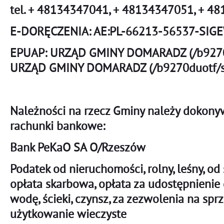
tel. + 48134347041, + 48134347051, + 4
E-DORĘCZENIA: AE:PL-66213-56537-SIG
EPUAP:
URZĄD GMINY DOMARADZ (/b9270d
URZĄD GMINY DOMARADZ (/b9270duotf/sk
Należności na rzecz Gminy należy dokony
rachunki bankowe:
Bank PeKaO SA O/Rzeszów
Podatek od nieruchomości, rolny, leśny, od
opłata skarbowa, opłata za udostępnienie
wodę, ścieki, czynsz, za zezwolenia na spr
użytkowanie wieczyste