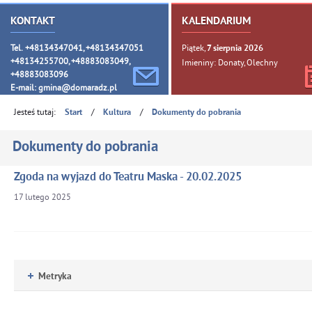
KONTAKT
KALENDARIUM
Tel. +48134347041, +48134347051
Piątek,
7
sierpnia
2026
+48134255700, +48883083049,
Imieniny: Donaty, Olechny
+48883083096
E-mail:
gmina@domaradz.pl
Jesteś tutaj:
/
/
Start
Kultura
Dokumenty do pobrania
Dokumenty do pobrania
Zgoda na wyjazd do Teatru Maska - 20.02.2025
17
lutego
2025
Metryka