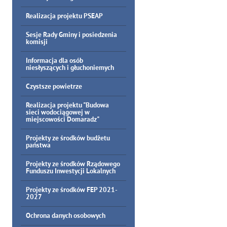
Realizacja projektu PSEAP
Sesje Rady Gminy i posiedzenia
komisji
Informacja dla osób
niesłyszących i głuchoniemych
Czystsze powietrze
Realizacja projektu "Budowa
sieci wodociągowej w
miejscowości Domaradz"
Projekty ze środków budżetu
państwa
Projekty ze środków Rządowego
Funduszu Inwestycji Lokalnych
Projekty ze środków FEP 2021-
2027
Ochrona danych osobowych