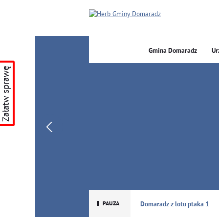
Gmina Domaradz
Ur
Załatw sprawę
GMINA DOMARADZ
Domaradz z lotu ptaka 1