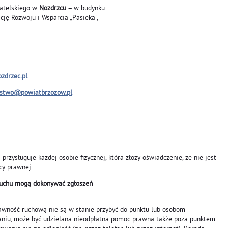
watelskiego w
Nozdrzcu –
w budynku
ę Rozwoju i Wsparcia „Pasieka”,
zdrzec.pl
ostwo@powiatbrzozow.pl
rzysługuje każdej osobie fizycznej, która złoży oświadczenie, że nie jest
cy prawnej.
łuchu mogą dokonywać zgłoszeń
awność ruchową nie są w stanie przybyć do punktu lub osobom
niu, może być udzielana nieodpłatna pomoc prawna także poza punktem