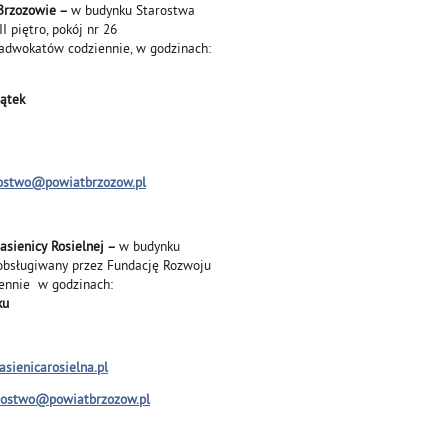
Brzozowie –
w budynku Starostwa
 piętro, pokój nr 26
adwokatów codziennie, w godzinach:
, piątek
ostwo@powiatbrzozow.pl
Jasienicy Rosielnej –
w budynku
bsługiwany przez Fundację Rozwoju
ennie w godzinach:
ku
sienicarosielna.pl
rostwo@powiatbrzozow.pl