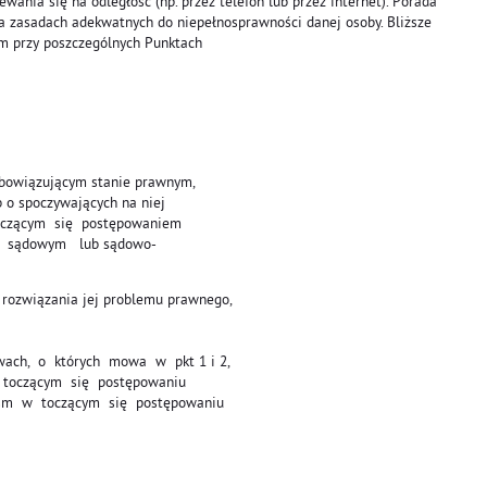
nia się na odległość (np. przez telefon lub przez internet). Porada
a zasadach adekwatnych do niepełnosprawności danej osoby. Bliższe
m przy poszczególnych Punktach
obowiązującym stanie prawnym,
 o spoczywających na niej
czącym się postępowaniem
, sądowym lub sądowo-
 rozwiązania jej problemu prawnego,
wach, o których mowa w pkt 1 i 2,
oczącym się postępowaniu
m w toczącym się postępowaniu