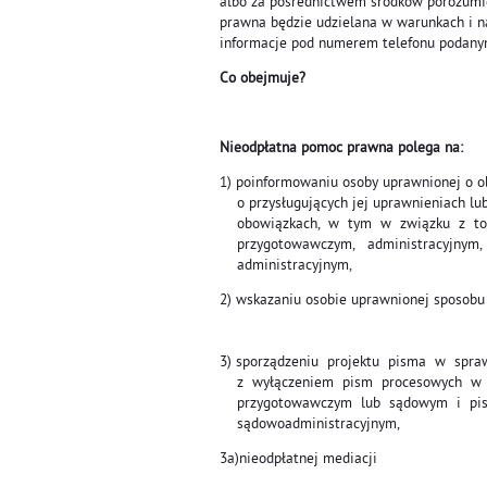
albo za pośrednictwem środków porozumiewa
prawna będzie udzielana w warunkach i n
informacje pod numerem telefonu podany
Co obejmuje?
Nieodpłatna pomoc prawna polega na:
1) poinformowaniu osoby uprawnionej o 
o przysługujących jej uprawnieniach lub
obowiązkach, w tym w związku z to
przygotowawczym, administracyjnym
administracyjnym,
2) wskazaniu osobie uprawnionej sposobu
3) sporządzeniu projektu pisma w spra
z wyłączeniem pism procesowych w t
przygotowawczym lub sądowym i pis
sądowoadministracyjnym,
3a)nieodpłatnej mediacji