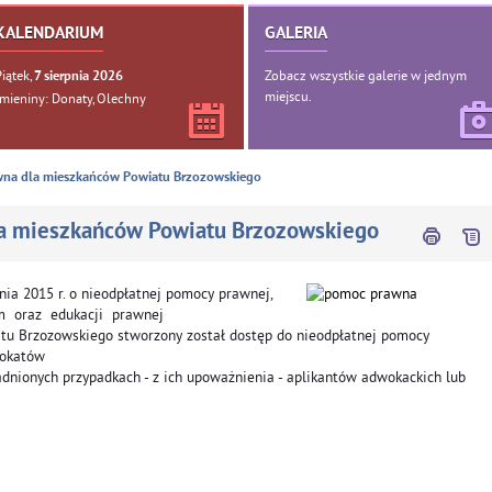
KALENDARIUM
GALERIA
Piątek,
Zobacz wszystkie galerie w jednym
7
sierpnia
2026
miejscu.
Imieniny: Donaty, Olechny
wna dla mieszkańców Powiatu Brzozowskiego
a mieszkańców Powiatu Brzozowskiego
ia 2015 r. o nieodpłatnej pomocy prawnej,
m oraz edukacji prawnej
wiatu Brzozowskiego stworzony został dostęp do nieodpłatnej pomocy
wokatów
dnionych przypadkach - z ich upoważnienia - aplikantów adwokackich lub