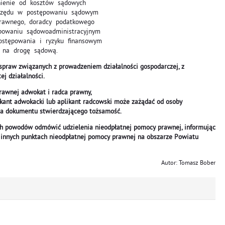
nienie od kosztów sądowych
rzędu w postępowaniu sądowym
awnego, doradcy podatkowego
owaniu sądowoadministracyjnym
tępowania i ryzyku finansowym
na drogę sądową.
praw związanych z prowadzeniem działalności gospodarczej, z
j działalności.
rawnej adwokat i radca prawny,
likant adwokacki lub aplikant radcowski może zażądać od osoby
ia dokumentu stwierdzającego tożsamość.
h powodów odmówić udzielenia nieodpłatnej pomocy prawnej, informując
innych punktach nieodpłatnej pomocy prawnej na obszarze Powiatu
Autor: Tomasz Bober