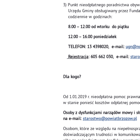
3) Punkt nieodpłatnego poradnictwa oby
Urzędu Gminy obsługiwany przez Fundacj
codziennie w godzinach:
8.00 – 12.00 od wtorku do piątku
12.00 – 16.00 poniedziałek
TELEFON: 13 4398020, e-mail:
ugn@no
Rejestracja
: 605 662 030, e-mail:
star
Dla kogo?
Od 1.01.2019 r. nieodpłatna pomoc prawna p
w stanie ponieść kosztów odpłatnej pomo
Osoby z dysfunkcjami narządów mowy i s
na e-mail:
starostwo@powiatbrzozow.pl
Osobom, które ze względu na niepełnospr
doświadczającym trudności w komunikowa