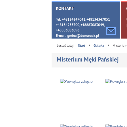
KONTAKT
Tel. +48134347041, +48134347051
+48134255700, +48883083049,
+48883083096
E-mail:
gmina@domaradz.pl
Jesteś tutaj:
/
/
Misterium
Start
Galeria
Misterium Męki Pańskiej