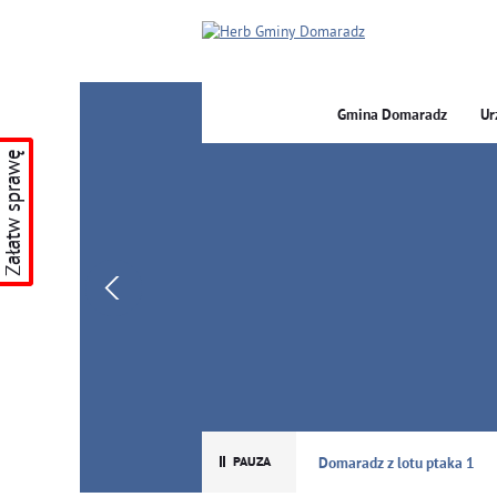
Gmina Domaradz
Ur
Załatw sprawę
GMINA DOMARADZ
Domaradz z lotu ptaka 1