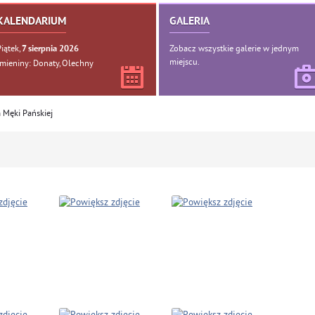
KALENDARIUM
GALERIA
Piątek,
Zobacz wszystkie galerie w jednym
7
sierpnia
2026
miejscu.
Imieniny: Donaty, Olechny
 Męki Pańskiej