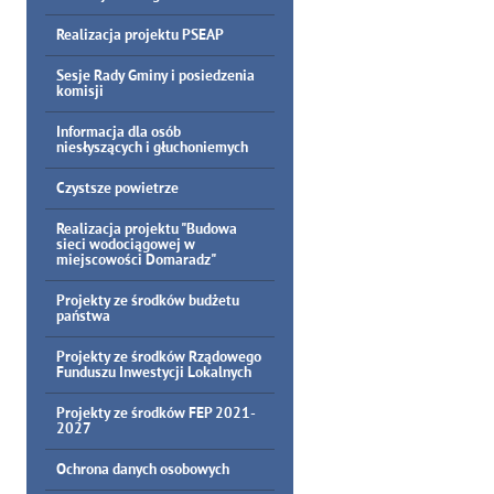
Realizacja projektu PSEAP
Sesje Rady Gminy i posiedzenia
komisji
Informacja dla osób
niesłyszących i głuchoniemych
Czystsze powietrze
Realizacja projektu "Budowa
sieci wodociągowej w
miejscowości Domaradz"
Projekty ze środków budżetu
państwa
Projekty ze środków Rządowego
Funduszu Inwestycji Lokalnych
Projekty ze środków FEP 2021-
2027
Ochrona danych osobowych