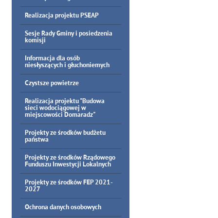
Realizacja projektu PSEAP
Sesje Rady Gminy i posiedzenia
komisji
Informacja dla osób
niesłyszących i głuchoniemych
Czystsze powietrze
Realizacja projektu "Budowa
sieci wodociągowej w
miejscowości Domaradz"
Projekty ze środków budżetu
państwa
Projekty ze środków Rządowego
Funduszu Inwestycji Lokalnych
Projekty ze środków FEP 2021-
2027
Ochrona danych osobowych