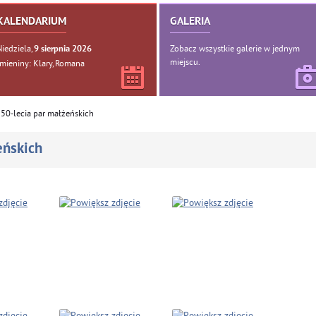
KALENDARIUM
GALERIA
Niedziela,
Zobacz wszystkie galerie w jednym
9
sierpnia
2026
miejscu.
Imieniny: Klary, Romana
 50-lecia par małżeńskich
eńskich