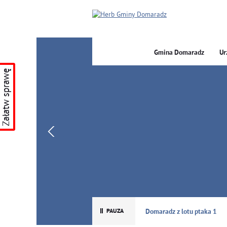
Gmina Domaradz
Ur
Załatw sprawę
GMINA DOMARADZ
Domaradz z lotu ptaka 1