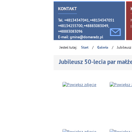
KONTAKT
Tel. +48134347041, +48134347051
+48134255700, +48883083049,
+48883083096
E-mail:
gmina@domaradz.pl
Jesteś tutaj:
/
/
Jubileusz
Start
Galeria
Jubileusz 50-lecia par małż