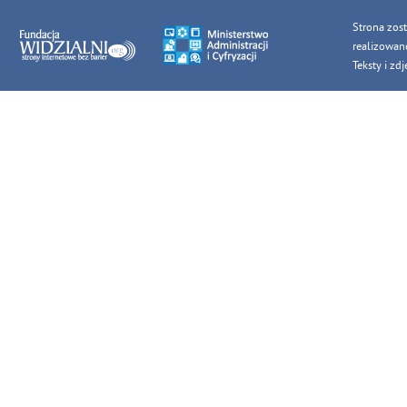
Strona zos
realizowan
Teksty i z