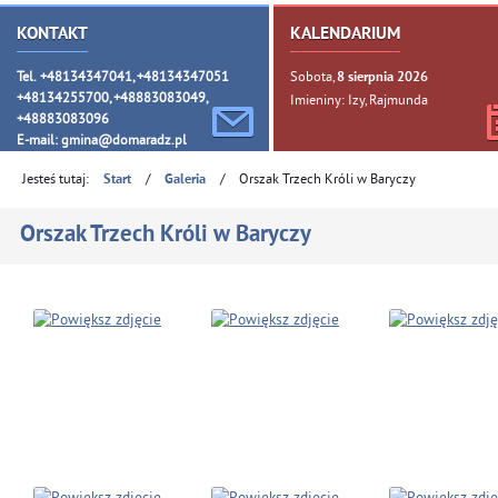
KONTAKT
KALENDARIUM
Tel. +48134347041, +48134347051
Sobota,
8
sierpnia
2026
+48134255700, +48883083049,
Imieniny: Izy, Rajmunda
+48883083096
E-mail:
gmina@domaradz.pl
Jesteś tutaj:
/
/
Orszak Trzech Króli w Baryczy
Start
Galeria
Orszak Trzech Króli w Baryczy