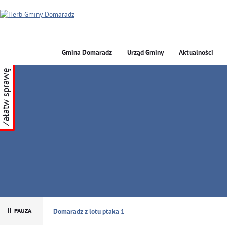
Gmina Domaradz
Urząd Gminy
Aktualności
Załatw sprawę
GMINA DOMARADZ
Domaradz z lotu ptaka 1