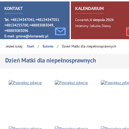
KONTAKT
KALENDARIUM
Tel. +48134347041, +48134347051
Czwartek,
6
sierpnia
2026
+48134255700, +48883083049,
Imieniny: Jakuba, Sławy
+48883083096
E-mail:
gmina@domaradz.pl
Jesteś tutaj:
/
/
Dzień Matki dla niepełnosprawnych
Start
Galeria
Dzień Matki dla niepełnosprawnych