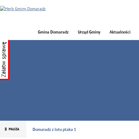
Gmina Domaradz
Urząd Gminy
Aktualności
Załatw sprawę
GMINA DOMARADZ
Domaradz z lotu ptaka 1