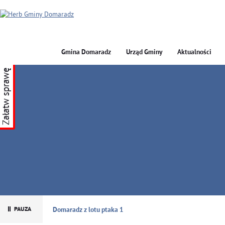
Gmina Domaradz
Urząd Gminy
Aktualności
Załatw sprawę
GMINA DOMARADZ
Zabytkowy kościół w Domaradzu