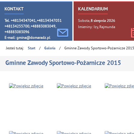
KONTAKT
KALENDARIUM
Tel. +48134347041, +48134347051
Sobota,
8
sierpnia
2026
+48134255700, +48883083049,
Imieniny: Izy, Rajmunda
+48883083096
E-mail:
gmina@domaradz.pl
Jesteś tutaj:
/
/
Gminne Zawody Sportowo-Pożarnicze 201
Start
Galeria
Gminne Zawody Sportowo-Pożarnicze 2015