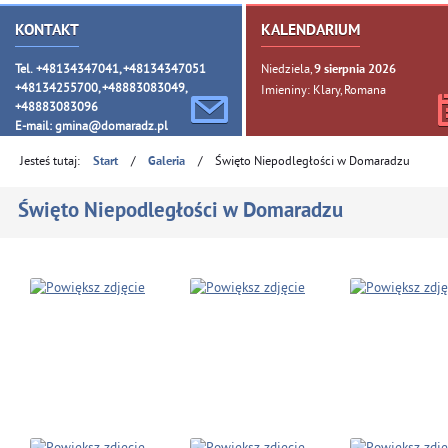
KONTAKT
KALENDARIUM
Tel. +48134347041, +48134347051
Niedziela,
9
sierpnia
2026
+48134255700, +48883083049,
Imieniny: Klary, Romana
+48883083096
E-mail:
gmina@domaradz.pl
Jesteś tutaj:
/
/
Święto Niepodległości w Domaradzu
Start
Galeria
Święto Niepodległości w Domaradzu