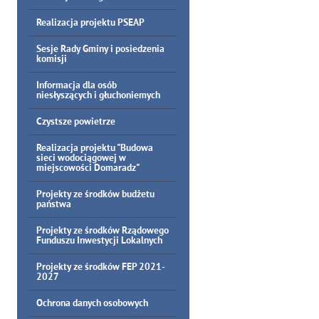
Realizacja projektu PSEAP
Sesje Rady Gminy i posiedzenia
komisji
Informacja dla osób
niesłyszących i głuchoniemych
Czystsze powietrze
Realizacja projektu "Budowa
sieci wodociągowej w
miejscowości Domaradz"
Projekty ze środków budżetu
państwa
Projekty ze środków Rządowego
Funduszu Inwestycji Lokalnych
Projekty ze środków FEP 2021-
2027
Ochrona danych osobowych