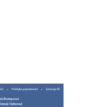
ści
Polityka prywatności
Licencja CC
ia Dostepnosci
tracji i Cyfryzacji