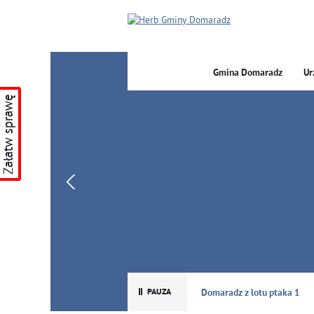
Gmina Domaradz
Ur
Załatw sprawę
GMINA DOMARADZ
Domaradz z lotu ptaka 1