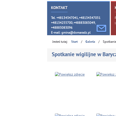
KONTAKT
Tel. +48134347041, +48134347051
+48134255700, +48883083049,
+48883083096
E-mail:
gmina@domaradz.pl
Jesteś tutaj:
/
/
Spotkanie
Start
Galeria
Spotkanie wigilijne w Baryc