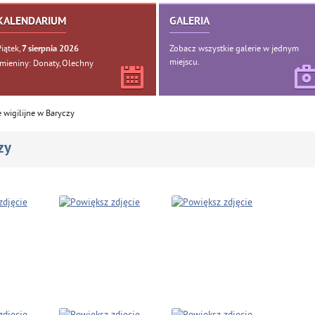
KALENDARIUM
GALERIA
Piątek,
Zobacz wszystkie galerie w jednym
7
sierpnia
2026
miejscu.
Imieniny: Donaty, Olechny
 wigilijne w Baryczy
zy