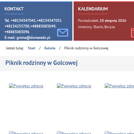
KONTAKT
KALENDARIUM
Tel. +48134347041, +48134347051
Poniedziałek,
10
sierpnia
2026
+48134255700, +48883083049,
Imieniny: Bianki, Borysa
+48883083096
E-mail:
gmina@domaradz.pl
Jesteś tutaj:
/
/
Piknik rodzinny w Golcowej
Start
Galeria
Piknik rodzinny w Golcowej