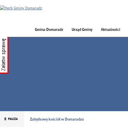
Gmina Domaradz
Urząd Gminy
Aktualności
Załatw sprawę
GMINA DOMARADZ
Zabytkowy kościół w Domaradzu