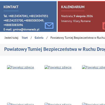
KONTAKT
KALENDARIUM
Tel. +48134347041, +48134347051
Niedziela,
9
sierpnia
2026
+48134255700, +48883083049,
Imieniny: Klary, Romana
+48883083096
E-mail:
gmina@domaradz.pl
Jesteś tutaj:
/
/
Powiatowy Turniej Bezpieczeństwa w Ruc
Start
Galeria
Powiatowy Turniej Bezpieczeństwa w Ruchu D