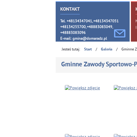
KONTAKT
Tel. +48134347041, +48134347051
+48134255700, +48883083049,
+48883083096
E-mail:
gmina@domaradz.pl
Jesteś tutaj:
/
/
Gminne Z
Start
Galeria
Gminne Zawody Sportowo-P