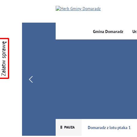
Gmina Domaradz
Ur
Załatw sprawę
GMINA DOMARADZ
Domaradz z lotu ptaka 1