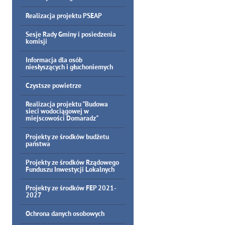
Realizacja projektu PSEAP
Sesje Rady Gminy i posiedzenia
komisji
Informacja dla osób
niesłyszących i głuchoniemych
Czystsze powietrze
Realizacja projektu "Budowa
sieci wodociągowej w
miejscowości Domaradz"
Projekty ze środków budżetu
państwa
Projekty ze środków Rządowego
Funduszu Inwestycji Lokalnych
Projekty ze środków FEP 2021-
2027
Ochrona danych osobowych