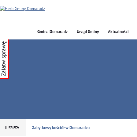
Gmina Domaradz
Urząd Gminy
Aktualności
Załatw sprawę
GMINA DOMARADZ
Zabytkowy kościół w Domaradzu