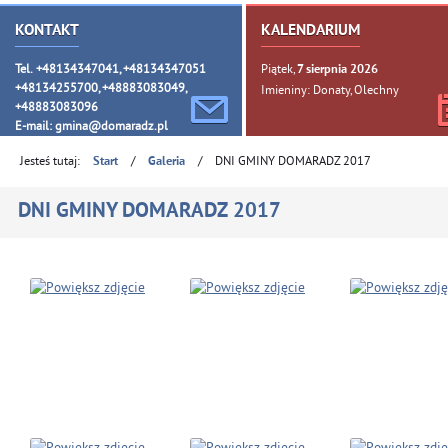
KONTAKT
KALENDARIUM
Tel. +48134347041, +48134347051
Piątek,
7
sierpnia
2026
+48134255700, +48883083049,
Imieniny: Donaty, Olechny
+48883083096
E-mail:
gmina@domaradz.pl
Jesteś tutaj:
/
/
DNI GMINY DOMARADZ 2017
Start
Galeria
DNI GMINY DOMARADZ 2017