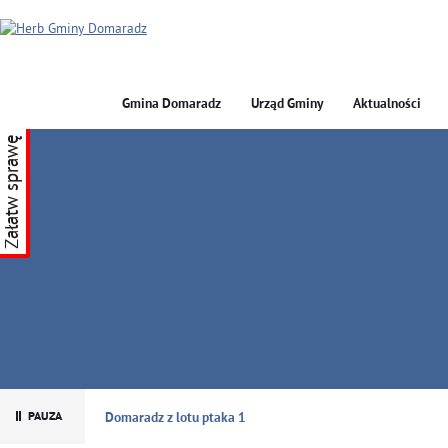
Gmina Domaradz
Urząd Gminy
Aktualności
Załatw sprawę
GMINA DOMARADZ
Domaradz z lotu ptaka 1