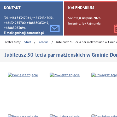
KONTAKT
KALENDARIUM
Tel. +48134347041, +48134347051
Sobota,
8
sierpnia
2026
+48134255700, +48883083049,
Imieniny: Izy, Rajmunda
+48883083096
E-mail:
gmina@domaradz.pl
Jesteś tutaj:
/
/
Jubileusz 50-lecia par małżeńskich w Gmin
Start
Galeria
Jubileusz 50-lecia par małżeńskich w Gminie D