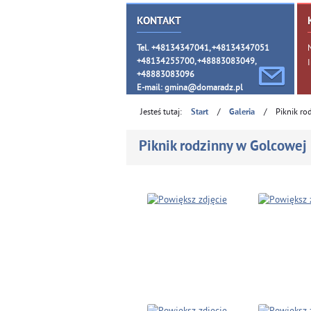
KONTAKT
Tel. +48134347041, +48134347051
+48134255700, +48883083049,
+48883083096
E-mail:
gmina@domaradz.pl
Jesteś tutaj:
/
/
Piknik ro
Start
Galeria
Piknik rodzinny w Golcowej