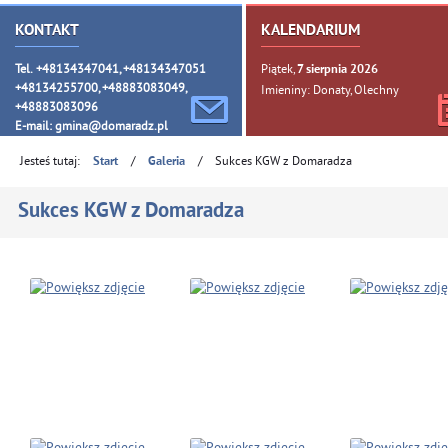
KONTAKT
KALENDARIUM
Tel. +48134347041, +48134347051
Piątek,
7
sierpnia
2026
+48134255700, +48883083049,
Imieniny: Donaty, Olechny
+48883083096
E-mail:
gmina@domaradz.pl
Jesteś tutaj:
/
/
Sukces KGW z Domaradza
Start
Galeria
Sukces KGW z Domaradza