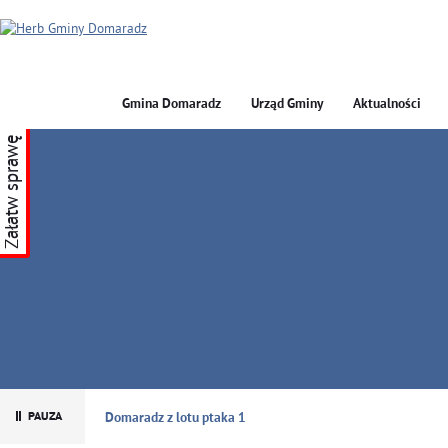
Gmina Domaradz
Urząd Gminy
Aktualności
Załatw sprawę
GMINA DOMARADZ
Domaradz z lotu ptaka 1