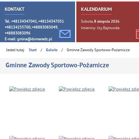
KONTAKT
KALENDARIUM
Tel. +48134347041, +48134347051
Sobota,
8
sierpnia
2026
+48134255700, +48883083049,
Imieniny: Izy, Rajmunda
+48883083096
E-mail:
gmina@domaradz.pl
Jesteś tutaj:
/
/
Gminne Zawody Sportowo-Pożarnicze
Start
Galeria
Gminne Zawody Sportowo-Pożarnicze