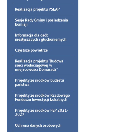
Realizacja projektu PSEAP
Sesje Rady Gminy i posiedzenia
komisji
Informacja dla osób
niesłyszących i głuchoniemych
Czystsze powietrze
Realizacja projektu "Budowa
sieci wodociągowej w
miejscowości Domaradz"
Projekty ze środków budżetu
państwa
Projekty ze środków Rządowego
Funduszu Inwestycji Lokalnych
Projekty ze środków FEP 2021-
2027
Ochrona danych osobowych