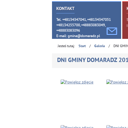
KONTAKT
Tel. +48134347041, +48134347051
+48134255700, +48883083049,
+48883083096
E-mail:
gmina@domaradz.pl
Jesteś tutaj:
/
/
DNI GMIN
Start
Galeria
DNI GMINY DOMARADZ 2018 