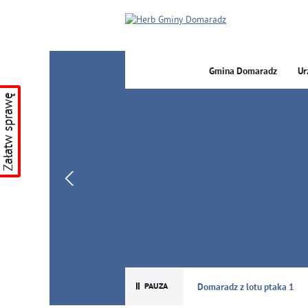
Gmina Domaradz
Ur
Załatw sprawę
GMINA DOMARADZ
Domaradz z lotu ptaka 1