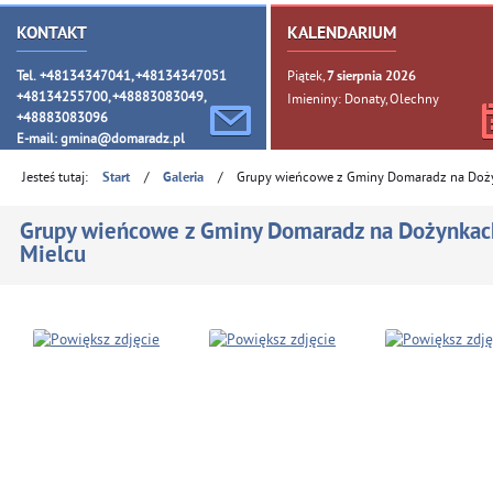
KONTAKT
KALENDARIUM
Tel. +48134347041, +48134347051
Piątek,
7
sierpnia
2026
+48134255700, +48883083049,
Imieniny: Donaty, Olechny
+48883083096
E-mail:
gmina@domaradz.pl
Jesteś tutaj:
/
/
Grupy wieńcowe z Gminy Domaradz na Doż
Start
Galeria
Grupy wieńcowe z Gminy Domaradz na Dożynka
Mielcu