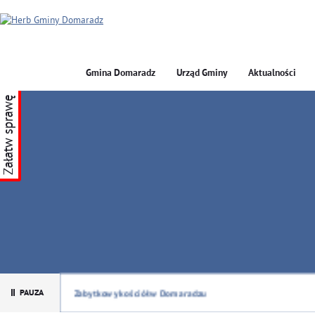
Gmina Domaradz
Urząd Gminy
Aktualności
Załatw sprawę
GMINA DOMARADZ
Zabytkowy kościół w Domaradzu