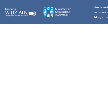
Strona zos
realizowan
Teksty i z