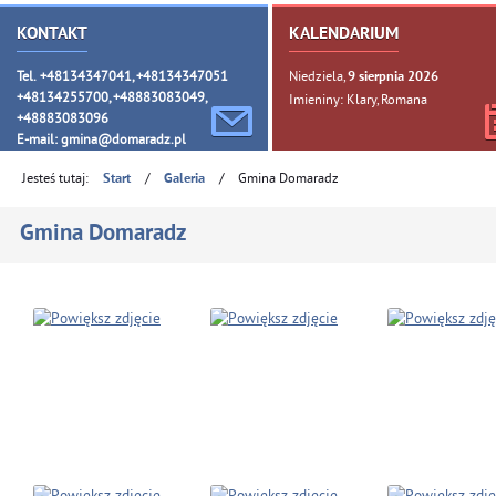
KONTAKT
KALENDARIUM
Tel. +48134347041, +48134347051
Niedziela,
9
sierpnia
2026
+48134255700, +48883083049,
Imieniny: Klary, Romana
+48883083096
E-mail:
gmina@domaradz.pl
Jesteś tutaj:
/
/
Gmina Domaradz
Start
Galeria
Gmina Domaradz