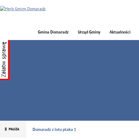
Gmina Domaradz
Urząd Gminy
Aktualności
Załatw sprawę
GMINA DOMARADZ
Domaradz z lotu ptaka 1