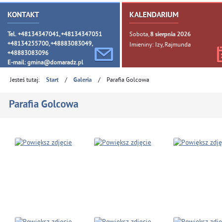
KONTAKT
KALENDARIUM
Tel. +48134347041, +48134347051
Sobota,
8
sierpnia
2026
+48134255700, +48883083049,
Imieniny: Izy, Rajmunda
+48883083096
E-mail:
gmina@domaradz.pl
Jesteś tutaj:
/
/
Parafia Golcowa
Start
Galeria
Parafia Golcowa