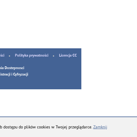
ści
Polityka prywatności
Licencja CC
ia Dostepnosci
tracji i Cyfryzacji
b dostępu do plików cookies w Twojej przeglądarce.
Zamknij