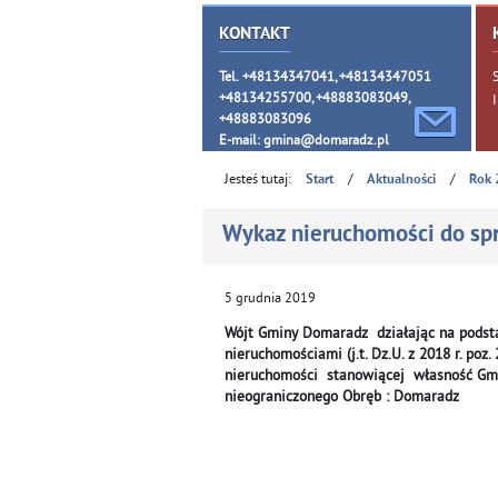
KONTAKT
Tel. +48134347041, +48134347051
+48134255700, +48883083049,
+48883083096
E-mail:
gmina@domaradz.pl
Jesteś tutaj:
/
/
Start
Aktualności
Rok 
Wykaz nieruchomości do sp
5
grudnia
2019
Wójt Gminy Domaradz działając na podstawi
nieruchomościami (j.t. Dz.U. z 2018 r. po
nieruchomości stanowiącej własność Gmi
nieograniczonego Obręb : Domaradz
Oznaczeni
Opis
Nieruchomości
Pow.