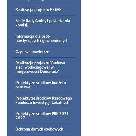
Realizacja projektu PSEAP
Sesje Rady Gminy i posiedzenia
komisji
Informacja dla osób
niesłyszących i głuchoniemych
Czystsze powietrze
Realizacja projektu "Budowa
sieci wodociągowej w
miejscowości Domaradz"
Projekty ze środków budżetu
państwa
Projekty ze środków Rządowego
Funduszu Inwestycji Lokalnych
Projekty ze środków FEP 2021-
2027
Ochrona danych osobowych