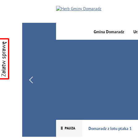
Gmina Domaradz
Ur
Załatw sprawę
GMINA DOMARADZ
Domaradz z lotu ptaka 1