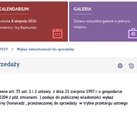
KALENDARIUM
GALERIA
Sobota,
Zobacz wszystkie galerie w jednym
8
sierpnia
2026
miejscu.
Imieniny: Izy, Rajmunda
/
2019
Wykaz nieruchomości do sprzedaży
rzedaży
e art. 35 ust. 1 i 2 ustawy z dnia 21 sierpnia 1997 r. o gospodarce
z. 2204 z póź. zmianami ) podaje do publicznej wiadomości wykaz
ny Domaradz , przeznaczonej do sprzedaży w trybie przetargu ustnego
Cena
Położenie