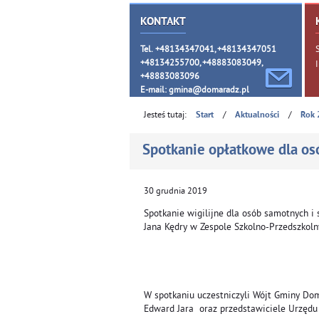
KONTAKT
Tel. +48134347041, +48134347051
+48134255700, +48883083049,
+48883083096
E-mail:
gmina@domaradz.pl
Jesteś tutaj:
/
/
Start
Aktualności
Rok 
Spotkanie opłatkowe dla os
30
grudnia
2019
Spotkanie wigilijne dla osób samotnych i 
Jana Kędry w Zespole Szkolno-Przedszkol
W spotkaniu uczestniczyli Wójt Gminy Dom
Edward Jara oraz przedstawiciele Urzędu