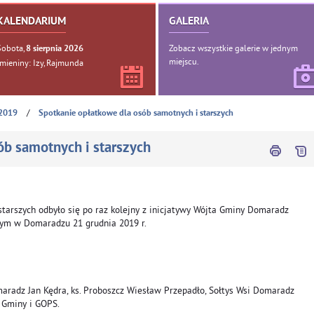
KALENDARIUM
GALERIA
Sobota,
Zobacz wszystkie galerie w jednym
8
sierpnia
2026
miejscu.
Imieniny: Izy, Rajmunda
/
2019
Spotkanie opłatkowe dla osób samotnych i starszych
ób samotnych i starszych
starszych odbyło się po raz kolejny z inicjatywy Wójta Gminy Domaradz
nym w Domaradzu 21 grudnia 2019 r.
aradz Jan Kędra, ks. Proboszcz Wiesław Przepadło, Sołtys Wsi Domaradz
 Gminy i GOPS.