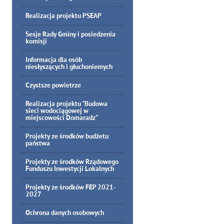
Realizacja projektu PSEAP
Sesje Rady Gminy i posiedzenia
komisji
Informacja dla osób
niesłyszących i głuchoniemych
Czystsze powietrze
Realizacja projektu "Budowa
sieci wodociągowej w
miejscowości Domaradz"
Projekty ze środków budżetu
państwa
Projekty ze środków Rządowego
Funduszu Inwestycji Lokalnych
Projekty ze środków FEP 2021-
2027
Ochrona danych osobowych