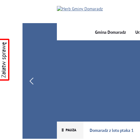
Gmina Domaradz
Ur
Załatw sprawę
GMINA DOMARADZ
Domaradz z lotu ptaka 1