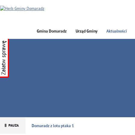
Gmina Domaradz
Urząd Gminy
Aktualności
Załatw sprawę
GMINA DOMARADZ
Domaradz z lotu ptaka 1