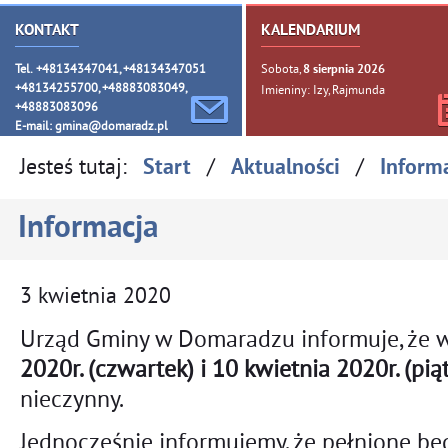
KONTAKT
KALENDARIUM
Tel. +48134347041, +48134347051
Sobota,
8
sierpnia
2026
+48134255700, +48883083049,
Imieniny: Izy, Rajmunda
+48883083096
E-mail:
gmina@domaradz.pl
Jesteś tutaj:
/
/
Start
Aktualności
Inform
Informacja
3
kwietnia
2020
Urząd Gminy w Domaradzu informuje, że 
2020r. (czwartek) i 10 kwietnia 2020r. (pią
nieczynny.
Jednocześnie informujemy, że pełnione bę