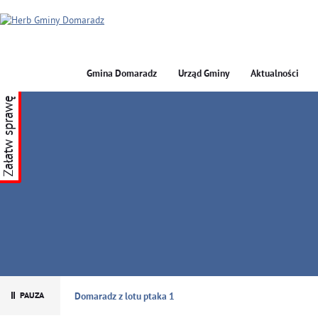
Gmina Domaradz
Urząd Gminy
Aktualności
Załatw sprawę
GMINA DOMARADZ
Domaradz z lotu ptaka 1