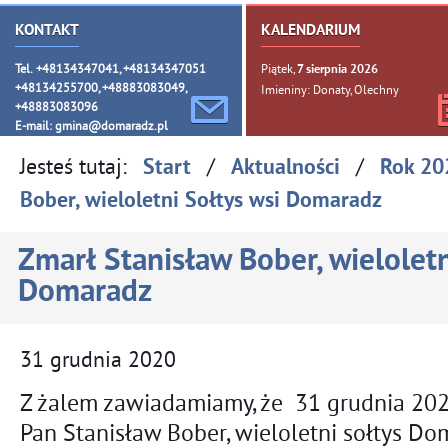
KONTAKT
KALENDARIUM
Tel. +48134347041, +48134347051
Piątek,
7
sierpnia
2026
+48134255700, +48883083049,
Imieniny: Donaty, Olechny
+48883083096
E-mail:
gmina@domaradz.pl
Jesteś tutaj:
/
/
Start
Aktualności
Rok 20
Bober, wieloletni Sołtys wsi Domaradz
Zmarł Stanisław Bober, wieloletn
Domaradz
31
grudnia
2020
Z żalem zawiadamiamy, że 31 grudnia 2020
Pan Stanisław Bober, wieloletni sołtys Do