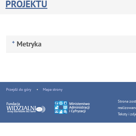
PROJEKTU
Metryka
Przejdź do góry
Mapa strony
Strona zos
realizowan
Teksty i z