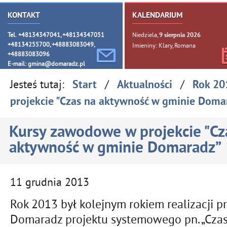
KONTAKT
KALENDARIUM
Tel. +48134347041, +48134347051
Niedziela,
9
sierpnia
2026
+48134255700, +48883083049,
Imieniny: Klary, Romana
+48883083096
E-mail:
gmina@domaradz.pl
Jesteś tutaj:
/
/
Start
Aktualności
Rok 20
projekcie "Czas na aktywność w gminie Doma
Kursy zawodowe w projekcie "Cz
aktywność w gminie Domaradz”
11
grudnia
2013
Rok 2013 był kolejnym rokiem realizacji 
Domaradz projektu systemowego pn. „Cza