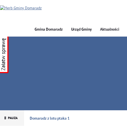
Gmina Domaradz
Urząd Gminy
Aktualności
Załatw sprawę
GMINA DOMARADZ
Domaradz z lotu ptaka 1