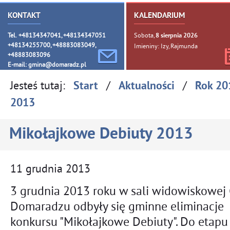
KONTAKT
KALENDARIUM
Tel. +48134347041, +48134347051
Sobota,
8
sierpnia
2026
+48134255700, +48883083049,
Imieniny: Izy, Rajmunda
+48883083096
E-mail:
gmina@domaradz.pl
Jesteś tutaj:
/
/
Start
Aktualności
Rok 20
2013
Mikołajkowe Debiuty 2013
11
grudnia
2013
3 grudnia 2013 roku w sali widowiskowe
Domaradzu odbyły się gminne eliminacje
konkursu "Mikołajkowe Debiuty". Do etap