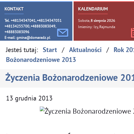
KONTAKT
KALENDARIUM
Tel. +48134347041, +48134347051
Sobota,
8
sierpnia
2026
+48134255700, +48883083049,
Imieniny: Izy, Rajmunda
+48883083096
E-mail:
gmina@domaradz.pl
Jesteś tutaj:
/
/
Start
Aktualności
Rok 20
Bożonarodzeniowe 2013
Życzenia Bożonarodzeniowe 20
13
grudnia
2013