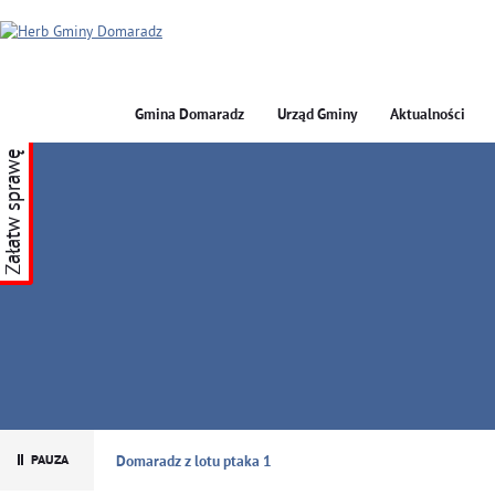
Gmina Domaradz
Urząd Gminy
Aktualności
Załatw sprawę
GMINA DOMARADZ
Domaradz z lotu ptaka 1