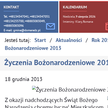
KONTAKT
KALENDARIUM
Tel. +48134347041, +48134347051
Niedziela,
9
sierpnia
2026
+48134255700, +48883083049,
Imieniny: Klary, Romana
+48883083096
E-mail:
gmina@domaradz.pl
Jesteś tutaj:
/
/
Start
Aktualności
Rok 20
Bożonarodzeniowe 2013
Życzenia Bożonarodzeniowe 20
18
grudnia
2013
Z okazji nadchodzących Świąt Bożego
Narodzenia chcemy życzyć Mieszkańcom