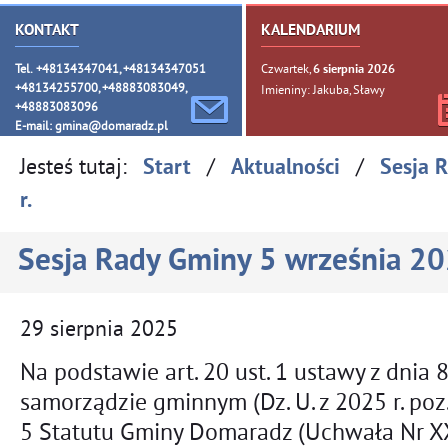
KONTAKT
KALENDARIUM
Tel. +48134347041, +48134347051
Czwartek,
6
sierpnia
2026
+48134255700, +48883083049,
Imieniny: Jakuba, Sławy
+48883083096
E-mail:
gmina@domaradz.pl
Jesteś tutaj:
/
/
Start
Aktualności
Sesja 
r.
Sesja Rady Gminy 5 września 20
29
sierpnia
2025
Na podstawie art. 20 ust. 1 ustawy z dnia 
samorządzie gminnym (Dz. U. z 2025 r. poz. 
5 Statutu Gminy Domaradz (Uchwała Nr X