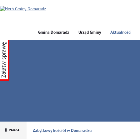
Gmina Domaradz
Urząd Gminy
Aktualności
Załatw sprawę
GMINA DOMARADZ
Zabytkowy kościół w Domaradzu