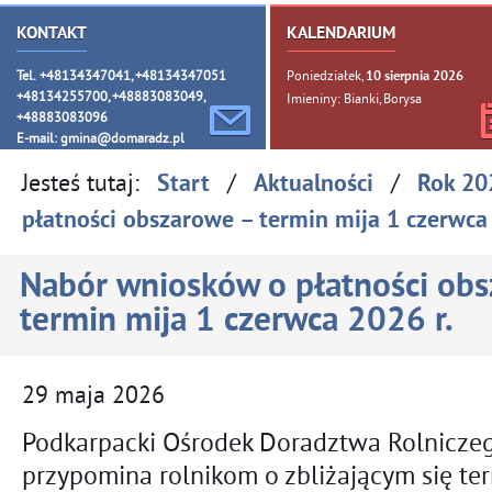
KONTAKT
KALENDARIUM
Tel. +48134347041, +48134347051
Poniedziałek,
10
sierpnia
2026
+48134255700, +48883083049,
Imieniny: Bianki, Borysa
+48883083096
E-mail:
gmina@domaradz.pl
Jesteś tutaj:
/
/
Start
Aktualności
Rok 20
płatności obszarowe – termin mija 1 czerwca 
Nabór wniosków o płatności ob
termin mija 1 czerwca 2026 r.
29
maja
2026
Podkarpacki Ośrodek Doradztwa Rolnicz
przypomina rolnikom o zbliżającym się ter