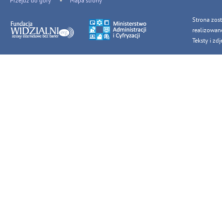
Przejdź do góry
Mapa strony
Strona zos
realizowan
Teksty i z