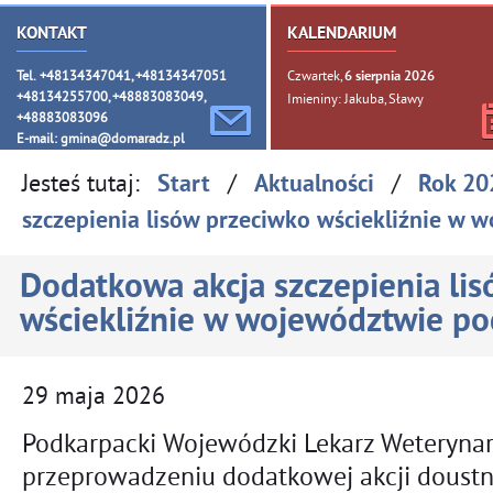
KONTAKT
KALENDARIUM
Tel. +48134347041, +48134347051
Czwartek,
6
sierpnia
2026
+48134255700, +48883083049,
Imieniny: Jakuba, Sławy
+48883083096
E-mail:
gmina@domaradz.pl
Jesteś tutaj:
/
/
Start
Aktualności
Rok 20
szczepienia lisów przeciwko wściekliźnie w
Dodatkowa akcja szczepienia li
wściekliźnie w województwie p
29
maja
2026
Podkarpacki Wojewódzki Lekarz Weterynar
przeprowadzeniu dodatkowej akcji doustn