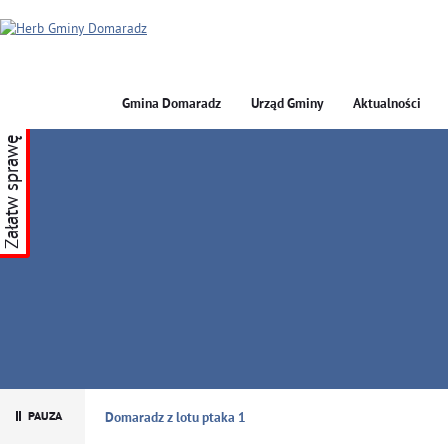
Gmina Domaradz
Urząd Gminy
Aktualności
Załatw sprawę
GMINA DOMARADZ
Domaradz z lotu ptaka 1