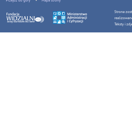
Przejdź do góry
Mapa strony
Strona zos
realizowan
Teksty i z