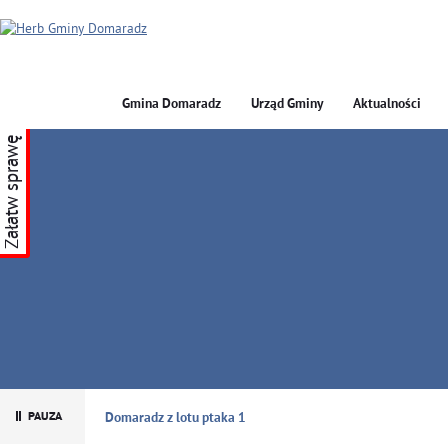
Gmina Domaradz
Urząd Gminy
Aktualności
Załatw sprawę
GMINA DOMARADZ
Domaradz z lotu ptaka 1