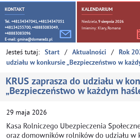
KONTAKT
KALENDARIUM
Tel. +48134347041, +48134347051
Niedziela,
9
sierpnia
2026
+48134255700, +48883083049,
Imieniny: Klary, Romana
+48883083096
E-mail:
gmina@domaradz.pl
Jesteś tutaj:
/
/
Start
Aktualności
Rok 20
udziału w konkursie „Bezpieczeństwo w każd
KRUS zaprasza do udziału w kon
„Bezpieczeństwo w każdym haśl
29
maja
2026
Kasa Rolniczego Ubezpieczenia Społeczne
oraz domowników rolników do udziału w 