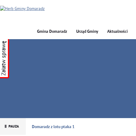
Gmina Domaradz
Urząd Gminy
Aktualności
Załatw sprawę
GMINA DOMARADZ
Domaradz z lotu ptaka 1