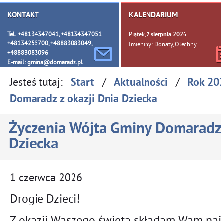
KONTAKT
KALENDARIUM
Tel. +48134347041, +48134347051
Piątek,
7
sierpnia
2026
+48134255700, +48883083049,
Imieniny: Donaty, Olechny
+48883083096
E-mail:
gmina@domaradz.pl
Jesteś tutaj:
/
/
Start
Aktualności
Rok 20
Domaradz z okazji Dnia Dziecka
Życzenia Wójta Gminy Domaradz 
Dziecka
1
czerwca
2026
Drogie Dzieci!
Z okazji Waszego święta składam Wam naj