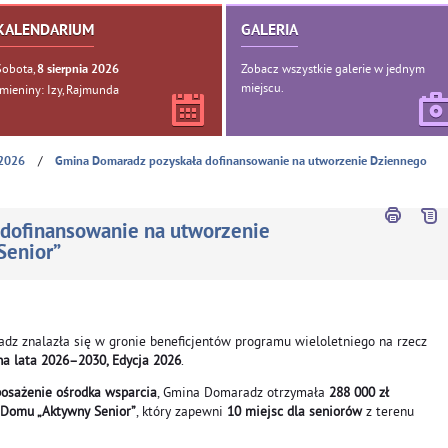
KALENDARIUM
GALERIA
Sobota,
Zobacz wszystkie galerie w jednym
8
sierpnia
2026
miejscu.
Imieniny: Izy, Rajmunda
/
2026
Gmina Domaradz pozyskała dofinansowanie na utworzenie Dziennego
dofinansowanie na utworzenie
Senior”
z znalazła się w gronie beneficjentów programu wieloletniego na rzecz
na lata 2026–2030, Edycja 2026
.
osażenie ośrodka wsparcia
, Gmina Domaradz otrzymała
288 000 zł
Domu „Aktywny Senior”
, który zapewni
10 miejsc dla seniorów
z terenu