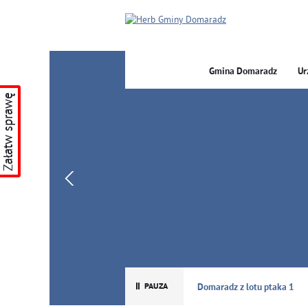
Gmina Domaradz
Ur
Załatw sprawę
GMINA DOMARADZ
Domaradz z lotu ptaka 1