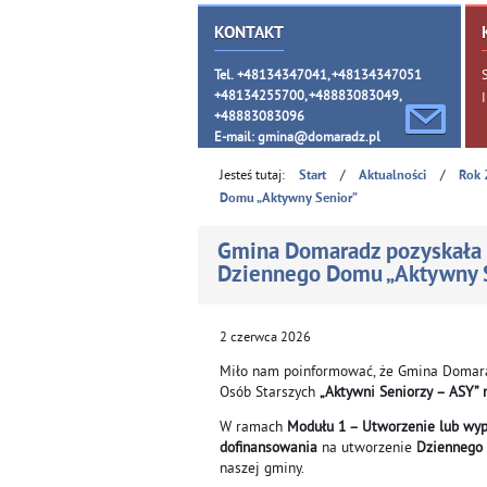
KONTAKT
Tel. +48134347041, +48134347051
+48134255700, +48883083049,
+48883083096
E-mail:
gmina@domaradz.pl
Jesteś tutaj:
/
/
Start
Aktualności
Rok 
Domu „Aktywny Senior”
Gmina Domaradz pozyskała 
Dziennego Domu „Aktywny 
2
czerwca
2026
Miło nam poinformować, że Gmina Domarad
Osób Starszych
„Aktywni Seniorzy – ASY” 
W ramach
Modułu 1 – Utworzenie lub wyp
dofinansowania
na utworzenie
Dziennego 
naszej gminy.