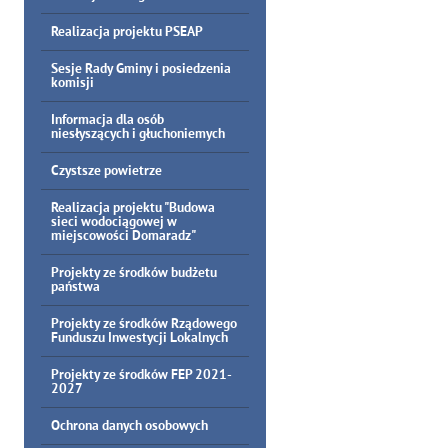
Realizacja projektu PSEAP
Sesje Rady Gminy i posiedzenia
komisji
Informacja dla osób
niesłyszących i głuchoniemych
Czystsze powietrze
Realizacja projektu "Budowa
sieci wodociągowej w
miejscowości Domaradz"
Projekty ze środków budżetu
państwa
Projekty ze środków Rządowego
Funduszu Inwestycji Lokalnych
Projekty ze środków FEP 2021-
2027
Ochrona danych osobowych