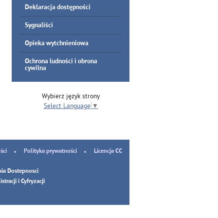
Deklaracja dostępności
Sygnaliści
Opieka wytchnieniowa
Ochrona ludności i obrona
cywilna
Wybierz język strony
Select Language
▼
ści
Polityka prywatności
Licencja CC
ia Dostepnosci
tracji i Cyfryzacji