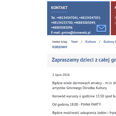
KONTAKT
Tel. +48134347041, +48134347051
+48134255700, +48883083049,
+48883083096
E-mail:
gmina@domaradz.pl
Jesteś tutaj:
/
/
Start
Kultura
Gminny 
RODZINNY
Zapraszamy dzieci z całej
2
lipca
2026
Będzie wiele darmowych atrakcji - m.in.
artystów Gminnego Ośrodka Kultury.
Korowód wyruszy o godzinie 13:50 spod bu
Od godziny 18:00 - PIANA PARTY.
Będzie możliwość zakupienia lodów i fryte