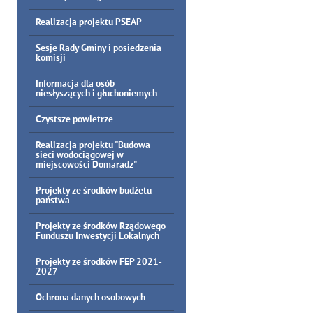
Realizacja projektu PSEAP
Sesje Rady Gminy i posiedzenia
komisji
Informacja dla osób
niesłyszących i głuchoniemych
Czystsze powietrze
Realizacja projektu "Budowa
sieci wodociągowej w
miejscowości Domaradz"
Projekty ze środków budżetu
państwa
Projekty ze środków Rządowego
Funduszu Inwestycji Lokalnych
Projekty ze środków FEP 2021-
2027
Ochrona danych osobowych