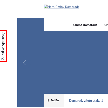
Gmina Domaradz
Ur
Załatw sprawę
GMINA DOMARADZ
Domaradz z lotu ptaka 1