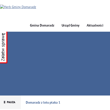
Gmina Domaradz
Urząd Gminy
Aktualności
Załatw sprawę
GMINA DOMARADZ
Domaradz z lotu ptaka 1