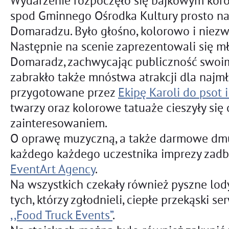
Wydarzenie rozpoczęło się bajkowym kor
spod Gminnego Ośrodka Kultury prosto na
Domaradzu. Było głośno, kolorowo i niezw
Następnie na scenie zaprezentowali się mł
Domaradz, zachwycając publiczność swoim
zabrakło także mnóstwa atrakcji dla najm
przygotowane przez
Ekipę Karoli do psot 
twarzy oraz kolorowe tatuaże cieszyły si
zainteresowaniem.
O oprawę muzyczną, a także darmowe dm
każdego każdego uczestnika imprezy zadba
EventArt Agency
.
Na wszystkich czekały również pyszne lo
tych, którzy zgłodnieli, ciepłe przekąski 
,,Food Truck Events”
.