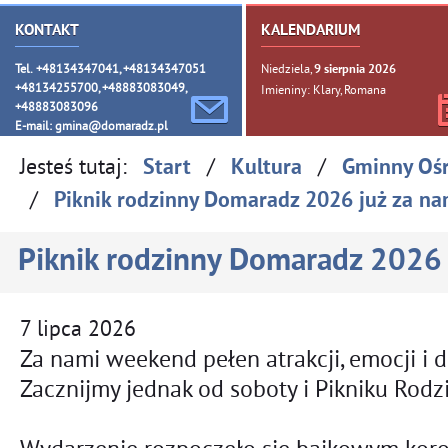
KONTAKT
KALENDARIUM
Tel. +48134347041, +48134347051
Niedziela,
9
sierpnia
2026
+48134255700, +48883083049,
Imieniny: Klary, Romana
+48883083096
E-mail:
gmina@domaradz.pl
Jesteś tutaj:
/
/
Start
Kultura
Gminny Oś
/
Piknik rodzinny Domaradz 2026 już za na
Piknik rodzinny Domaradz 2026 
7
lipca
2026
Za nami weekend pełen atrakcji, emocji i 
Zacznijmy jednak od soboty i Pikniku Rodz